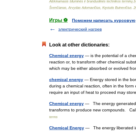
Aiškinamasis
šiluminės
ir
branduolinės
technikos
terminų
ž
Švenčianas
,
Arvydas
Adomavičius
,
Kęstutis
Buinevičius
.
2
Игры ⚽
Поможем написать курсовую
электрический нагрев
Look at other dictionaries:
Chemical energy
— is the potential of a ch
reaction or, to transform other chemical sub
which may be either absorbed or evolved 
chemical energy
— Energy stored in the bo
during a chemical reaction, often in the form
require an input of heat to proceed may s
Chemical energy
— The energy generated 
transforms to produce new compounds. Cali
terms
Chemical Energy
— The energy liberated in