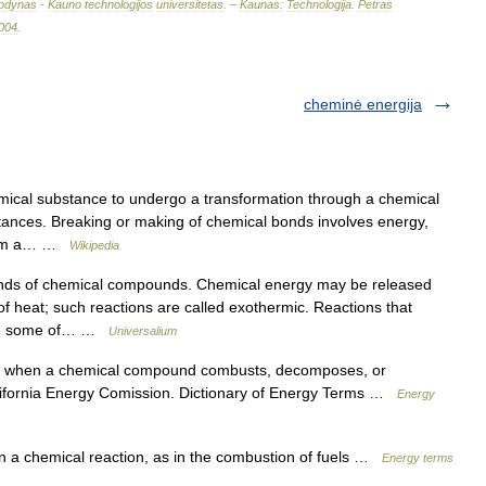
odynas
-
Kauno
technologijos
universitetas
. –
Kaunas:
Technologija
.
Petras
004
.
cheminė energija
emical substance to undergo a transformation through a chemical
stances. Breaking or making of chemical bonds involves energy,
from a… …
Wikipedia
nds of chemical compounds. Chemical energy may be released
 of heat; such reactions are called exothermic. Reactions that
tore some of… …
Universalium
when a chemical compound combusts, decomposes, or
fornia Energy Comission. Dictionary of Energy Terms …
Energy
 a chemical reaction, as in the combustion of fuels …
Energy terms