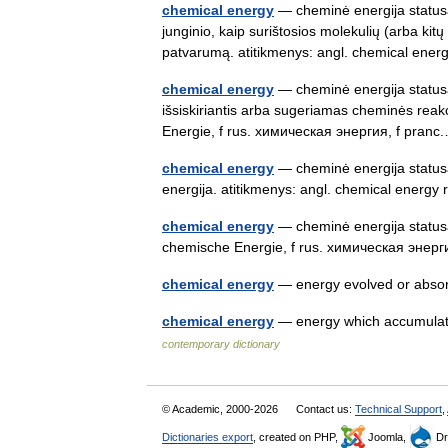
chemical energy
— cheminė energija statusas
junginio, kaip surištosios molekulių (arba kit
patvarumą. atitikmenys: angl. chemical e
chemical energy
— cheminė energija statusas 
išsiskiriantis arba sugeriamas cheminės reak
Energie, f rus. химическая энергия, f pra
chemical energy
— cheminė energija statusas
energija. atitikmenys: angl. chemical ener
chemical energy
— cheminė energija statusas
chemische Energie, f rus. химическая энерг
chemical energy
— energy evolved or abso
chemical energy
— energy which accumulat
contemporary dictionary
© Academic, 2000-2026
Contact us:
Technical Support
,
Dictionaries export
, created on PHP,
Joomla,
Dr