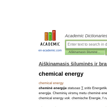
Academic Dictionarie
en-academic.com
Aiškinamasis šiluminės ir branduolinės technikos terminų žodynas
Aiškinamasis šiluminės ir br
chemical energy
chemical
energy
cheminė
energija
statusas
T
sritis
Energetik
energija
.
Cheminių
virsmų
metu
cheminė
ene
chemical
energy
vok
.
chemische
Energie
,
f
r