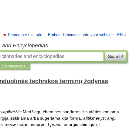
Remember this site
Embed dictionaries into your website
EN
s and Encyclopedias
Search!
Interpretations
anduolinės technikos terminų žodynas
a
apibrėžtis
Medžiagų
cheminės
sandaros
ir
sudėties
lemiama
rgija
išskiriama
arba
sugeriama
kita
forma
.
atitikmenys
:
angl
.
us
.
химическая
энергия
,
f
pranc
.
énergie
chimique
,
f