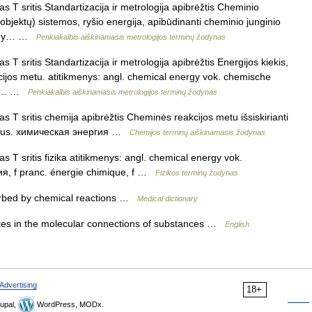
 T sritis Standartizacija ir metrologija apibrėžtis Cheminio
ų objektų) sistemos, ryšio energija, apibūdinanti cheminio junginio
nergy… …
Penkiakalbis aiškinamasis metrologijos terminų žodynas
T sritis Standartizacija ir metrologija apibrėžtis Energijos kiekis,
cijos metu. atitikmenys: angl. chemical energy vok. chemische
nc.… …
Penkiakalbis aiškinamasis metrologijos terminų žodynas
 T sritis chemija apibrėžtis Cheminės reakcijos metu išsiskirianti
gy rus. химическая энергия …
Chemijos terminų aiškinamasis žodynas
 T sritis fizika atitikmenys: angl. chemical energy vok.
ия, f pranc. énergie chimique, f …
Fizikos terminų žodynas
rbed by chemical reactions …
Medical dictionary
es in the molecular connections of substances …
English
Advertising
18+
upal,
WordPress, MODx.